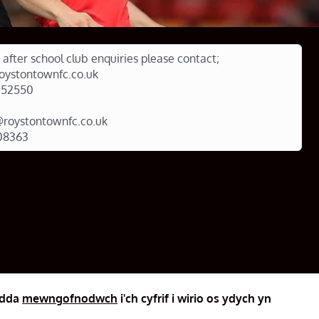
 after school club enquiries please contact;
roystontownfc.co.uk
352550
roystontownfc.co.uk
08363
 dda
mewngofnodwch
i'ch cyfrif i wirio os ydych yn