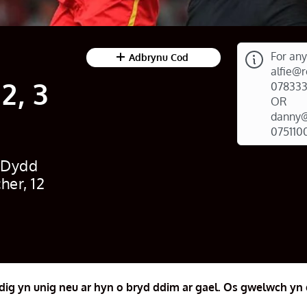
For any
Adbrynu Cod
alfie@
2, 3
07833
OR
danny@
075110
/
Dydd
her, 12
edig yn unig neu ar hyn o bryd ddim ar gael. Os gwelwch yn