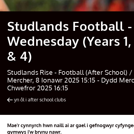
Studlands Football -
Wednesday (Years 1, 
& 4)
Studlands Rise - Football (After School) 
Mercher, 8 Ionawr 2025 15:15 - Dydd Merc
Chwefror 2025 16:15
yn ôl i after school clubs
Mae'r cynnyrch hwn naill ai ar gael i gefnogwyr cyfyng
gymwys i'w brynu nawr.