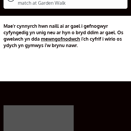
match at Garden Walk
Mae'r cynnyrch hwn naill ai ar gael i gefnogwyr
cyfyngedig yn unig neu ar hyn o bryd ddim ar gael. Os
gwelwch yn dda
mewngofnodwch
i'ch cyfrif i wirio os
ydych yn gymwys i'w brynu nawr.