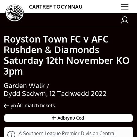
CARTREF TOCYNNAU
Royston Town FC v AFC
Rushden & Diamonds
Saturday 12th November KO
3pm
Garden Walk /
Dydd Sadwrn, 12 Tachwedd 2022
yn ôl i match tickets
Adbrynu Cod
A Southern League Premier Division Central